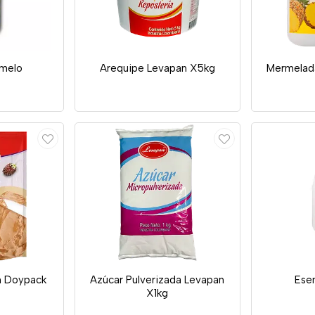
amelo
Arequipe Levapan X5kg
Mermelad
n Doypack
Azúcar Pulverizada Levapan
Ese
X1kg