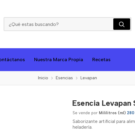
Esencia Levapan Sabor A Naranja X280ml
ontáctanos
Nuestra Marca Propia
Recetas
Inicio
Esencias
Levapan
Esencia Levapan 
Se vende por
Mililitros (ml)
280
Saborizante artificial para ali
heladería.