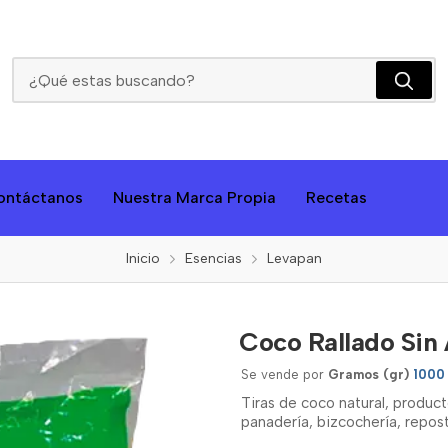
Coco Rallado Sin Azúcar Levapan X1kg
ontáctanos
Nuestra Marca Propia
Recetas
Inicio
Esencias
Levapan
Coco Rallado Sin
Se vende por
Gramos (gr)
1000
Tiras de coco natural, produc
panadería, bizcochería, reposte