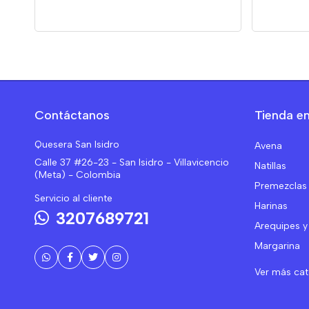
Contáctanos
Tienda en
Quesera San Isidro
Avena
Calle 37 #26-23 - San Isidro - Villavicencio
Natillas
(Meta) - Colombia
Premezclas
Servicio al cliente
Harinas
3207689721
Arequipes y
Margarina
Ver más ca