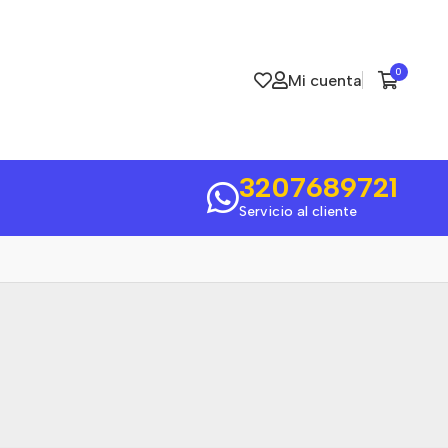
0
Mi cuenta
3207689721
Servicio al cliente