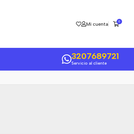
0
Mi cuenta
3207689721
Servicio al cliente