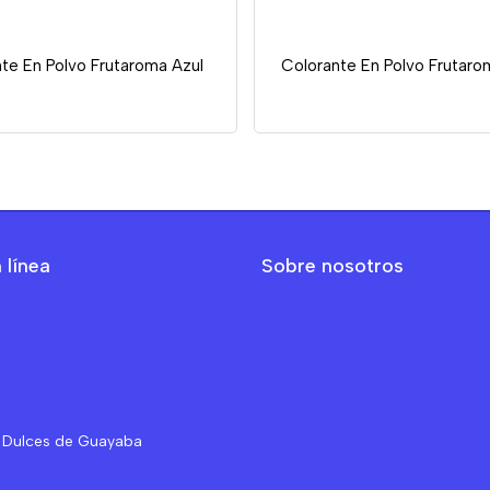
te En Polvo Frutaroma Azul
Colorante En Polvo Frutaro
 línea
Sobre nosotros
 Dulces de Guayaba