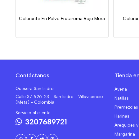
Colorante En Polvo Frutaroma Rojo Mora
Coloran
Contáctanos
Tienda en
Quesera San Isidro
Avena
Calle 37 #26-23 - San Isidro - Villavicencio
Natillas
(Meta) - Colombia
Premezclas
Servicio al cliente
Harinas
3207689721
Arequipes y
Margarina