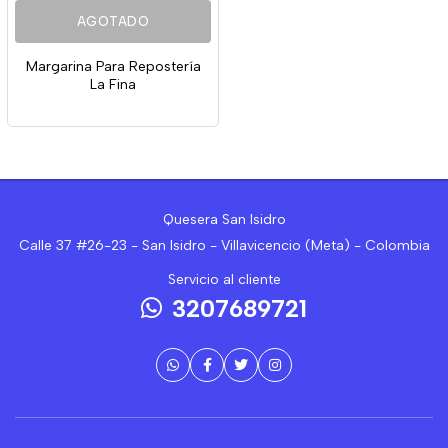
AGOTADO
Margarina Para Repostería
La Fina
Quesera San Isidro
Calle 37 #26-23 - San Isidro - Villavicencio (Meta) - Colombia
Servicio al cliente
3207689721