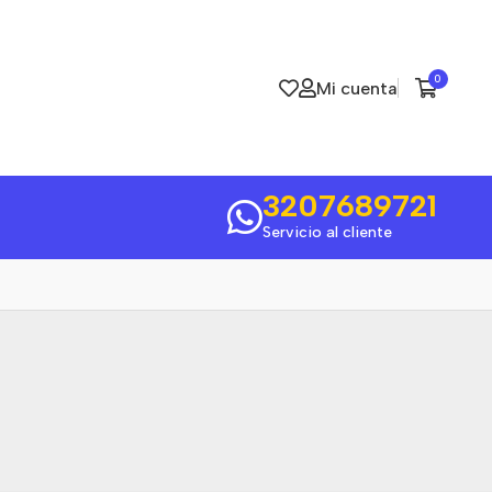
0
Mi cuenta
3207689721
Servicio al cliente