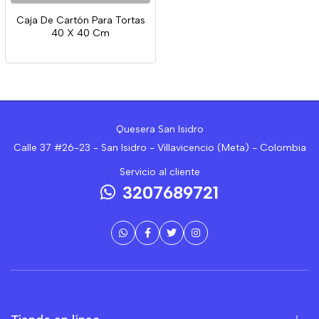
Caja De Cartón Para Tortas
40 X 40 Cm
Quesera San Isidro
Calle 37 #26-23 - San Isidro - Villavicencio (Meta) - Colombia
Servicio al cliente
3207689721