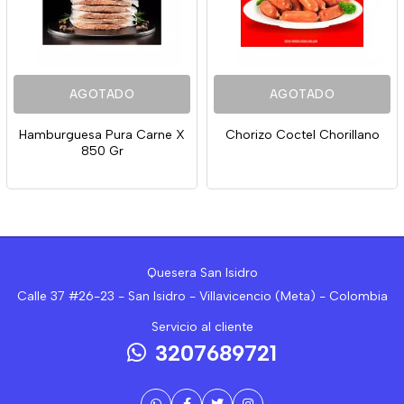
AGOTADO
AGOTADO
Hamburguesa Pura Carne X
Chorizo Coctel Chorillano
850 Gr
Quesera San Isidro
Calle 37 #26-23 - San Isidro - Villavicencio (Meta) - Colombia
Servicio al cliente
3207689721