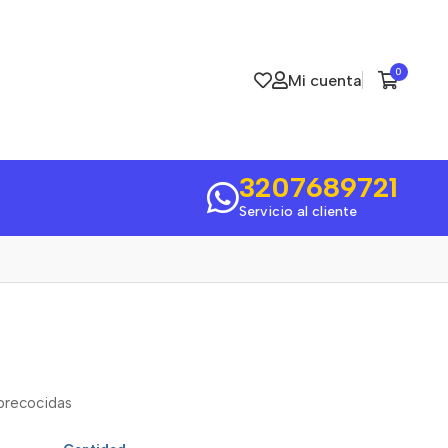
0
Mi cuenta
3207689721
Servicio al cliente
 precocidas