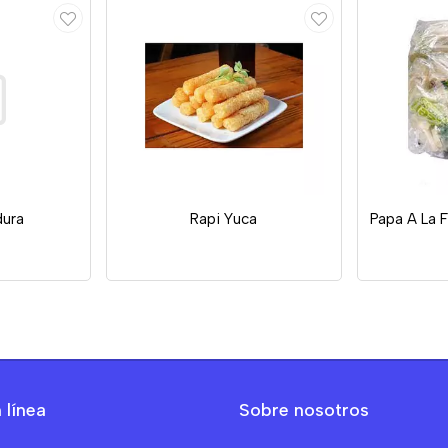
dura
Rapi Yuca
Papa A La 
 línea
Sobre nosotros