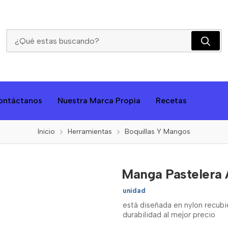
Manga Pastelera Ateco # 24
ontáctanos
Nuestra Marca Propia
Recetas
Inicio
Herramientas
Boquillas Y Mangos
Manga Pastelera
unidad
está diseñada en nylon recubie
durabilidad al mejor precio