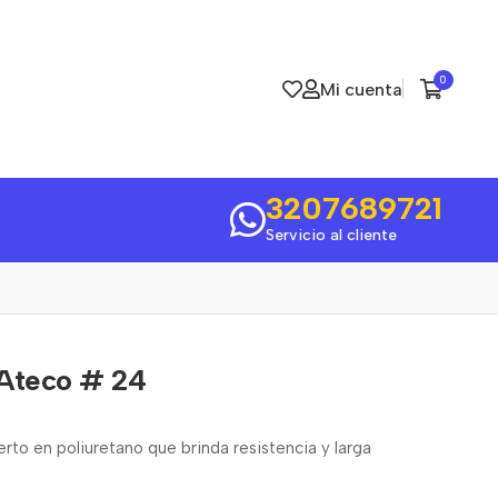
0
Mi cuenta
3207689721
Servicio al cliente
 Ateco # 24
rto en poliuretano que brinda resistencia y larga