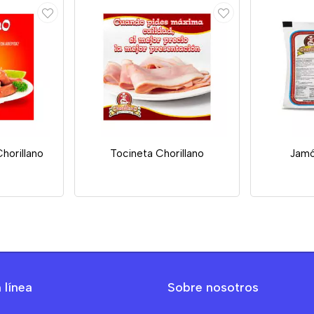
horillano
Tocineta Chorillano
Jamó
 línea
Sobre nosotros