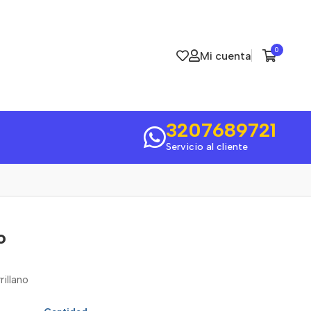
0
Mi cuenta
3207689721
Servicio al cliente
o
illano