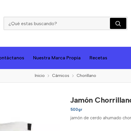
Jamón Chorrillano
ontáctanos
Nuestra Marca Propia
Recetas
Inicio
Cárnicos
Chorillano
Jamón Chorrillan
500gr
jamón de cerdo ahumado chorr