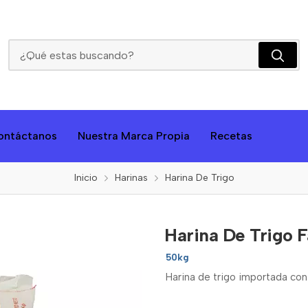
Harina De Trigo Farallones
ontáctanos
Nuestra Marca Propia
Recetas
Inicio
Harinas
Harina De Trigo
Harina De Trigo F
50kg
Harina de trigo importada con