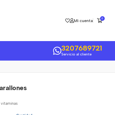
0
Mi cuenta
3207689721
Servicio al cliente
arallones
 vitaminas