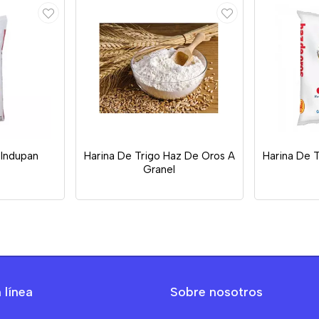
 Indupan
Harina De Trigo Haz De Oros A
Harina De 
Granel
 línea
Sobre nosotros