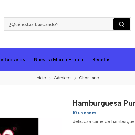
Hamburguesa Pura Carne Chorillano X 1170 Gr
ontáctanos
Nuestra Marca Propia
Recetas
Inicio
Cárnicos
Chorillano
Hamburguesa Pura
10 unidades
deliciosa carne de hamburgues