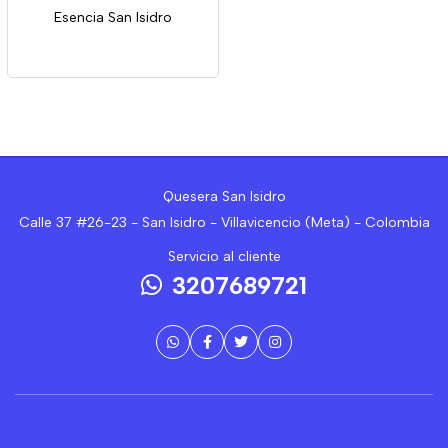
Esencia San Isidro
Quesera San Isidro
Calle 37 #26-23 - San Isidro - Villavicencio (Meta) - Colombia
Servicio al cliente
3207689721