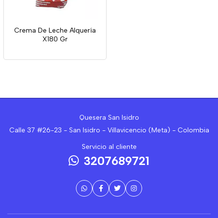
Crema De Leche Alquería
X180 Gr
Quesera San Isidro
Calle 37 #26-23 - San Isidro - Villavicencio (Meta) - Colombia
Servicio al cliente
3207689721