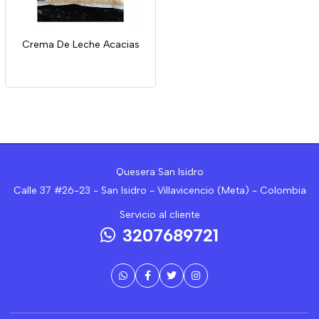
Crema De Leche Acacias
Quesera San Isidro
Calle 37 #26-23 - San Isidro - Villavicencio (Meta) - Colombia
Servicio al cliente
3207689721