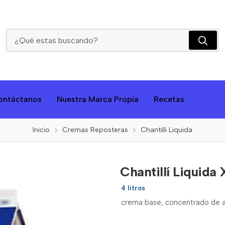
Chantillí Liquida X 4 Litros Whip Topping
ontáctanos
Nuestra Marca Propia
Recetas
Inicio
Cremas Reposteras
Chantilli Liquida
Chantillí Liquida
4 litros
crema base, concentrado de al