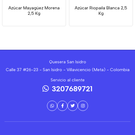
Azúcar Mayagüez Morena
Azúcar Riopaila Blanca 2,5
2,5 Kg
Kg
Quesera San Isidro
Calle 37 #26-23 - San Isidro - Villavicencio (Meta) - Colombia
Servicio al cliente
3207689721